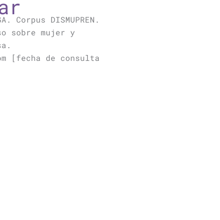
ar
GA. Corpus DISMUPREN.
so sobre mujer y
sa.
om [fecha de consulta