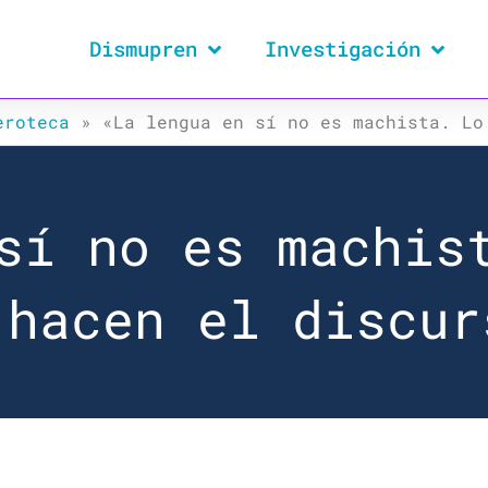
Dismupren
Investigación
eroteca
»
«La lengua en sí no es machista. Lo
sí no es machis
 hacen el discur