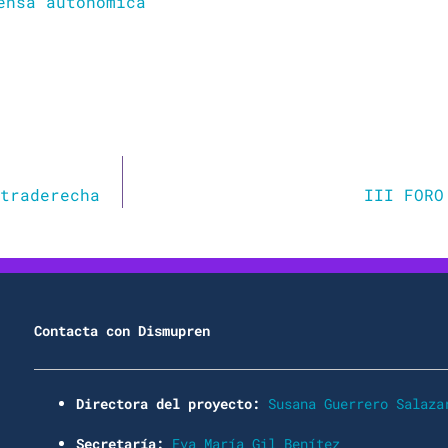
ensa autonómica
traderecha
III FORO
Contacta con Dismupren
Directora del proyecto:
Susana Guerrero Salaza
Secretaría:
Eva María Gil Benítez