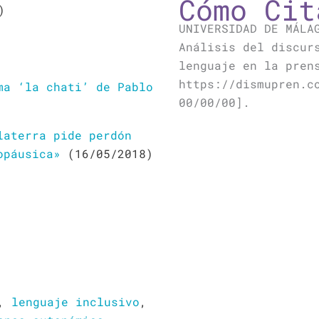
Cómo Cit
)
UNIVERSIDAD DE MÁLA
Análisis del discur
lenguaje en la pren
https://dismupren.c
ma ‘la chati’ de Pablo
00/00/00].
laterra pide perdón
opáusica»
(16/05/2018)
,
lenguaje inclusivo
,