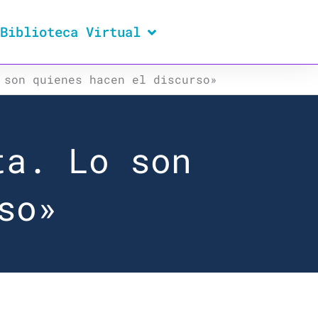
Biblioteca Virtual
 son quienes hacen el discurso»
ta. Lo son
so»