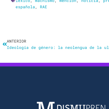
léxico
,
machismo
,
mención
,
noticia
,
pr
española
,
RAE
Ant
ANTERIOR
Ideología de género: la neolengua de la ul