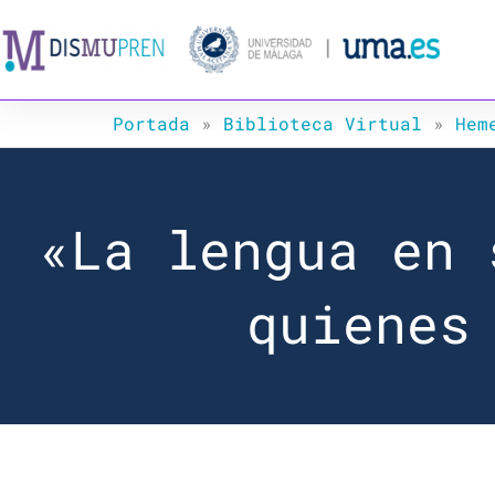
Ir
al
contenido
Portada
»
Biblioteca Virtual
»
Hem
«La lengua en 
quienes