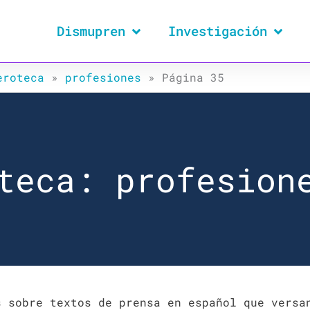
Dismupren
Investigación
eroteca
»
profesiones
»
Página 35
teca: profesion
s sobre textos de prensa en español que versa