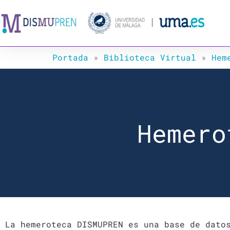
Ir
al
contenido
Portada
»
Biblioteca Virtual
»
Hem
Hemero
La hemeroteca DISMUPREN es una base de dato