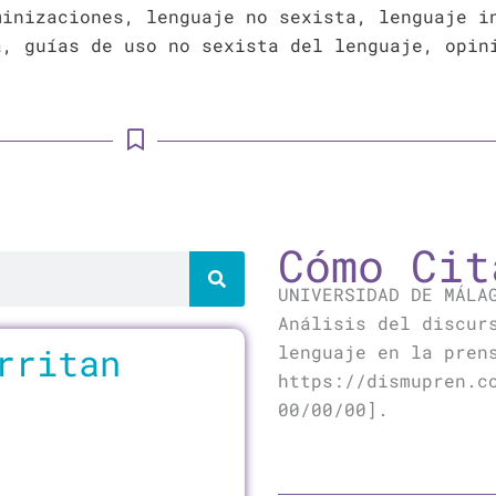
minizaciones, lenguaje no sexista, lenguaje i
a, guías de uso no sexista del lenguaje, opin
Cómo Cit
UNIVERSIDAD DE MÁLA
Análisis del discur
a
rritan
lenguaje en la pren
https://dismupren.c
00/00/00].