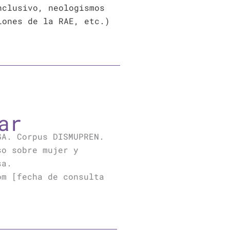
nclusivo, neologismos
iones de la RAE, etc.)
ar
GA. Corpus DISMUPREN.
so sobre mujer y
sa.
om [fecha de consulta