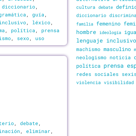
,
diccionario
,
defini
cultura
debate
gramática
,
guía
,
diccionario
discrimin
inclusivo
,
léxico
,
femenino
femi
familia
ma
,
política
,
prensa
hombre
igu
ideología
ismo
,
sexo
,
uso
lenguaje inclusiv
masculino
machismo
neologismo
noticia
prensa es
política
redes sociales
sexi
violencia
visibilidad
terio
,
debate
,
inación
,
eliminar
,