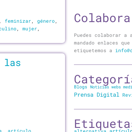
Colabora
,
feminizar
,
género
,
culino
,
mujer
,
Puedes colaborar a 
mandado enlaces que
etiquetemos a
info@
 las
Categorí
Blogs
Noticias webs med
Prensa Digital
Rev
Etiqueta
a
,
artículo
,
artícul
alternativa