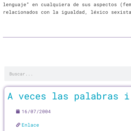
lenguaje” en cualquiera de sus aspectos (fe
relacionados con la igualdad, léxico sexist
Buscar
Página
Página
Página
Págin
A veces las palabras i
16/07/2004
Enlace