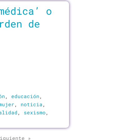
médica’ o
rden de
ón
,
educación
,
mujer
,
noticia
,
alidad
,
sexismo
,
iguiente »