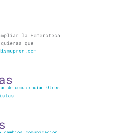
ampliar la Hemeroteca
 quieras que
dismupren.com
.
as
Otros
ios de comunicación
istas
s
o
cambios
comunicación