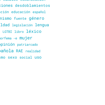
ciones
desdoblamientos
ación
educación
español
género
nismo
fuente
lengua
aldad
legislación
o
léxico
LGTBI
libro
mujer
morfema -e
opinión
patriarcado
pañola
RAE
realidad
uso
smo
sexo
social