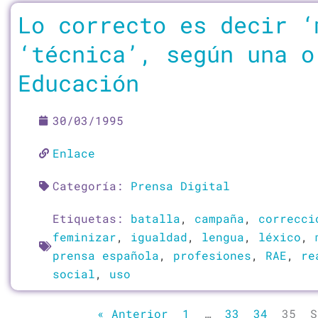
Lo correcto es decir ‘
‘técnica’, según una o
Educación
30/03/1995
Enlace
Categoría:
Prensa Digital
Etiquetas:
batalla
,
campaña
,
correcci
feminizar
,
igualdad
,
lengua
,
léxico
,
prensa española
,
profesiones
,
RAE
,
re
social
,
uso
« Anterior
1
…
33
34
35
S