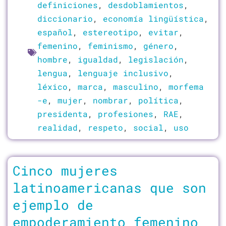
definiciones
,
desdoblamientos
,
diccionario
,
economía lingüística
,
español
,
estereotipo
,
evitar
,
femenino
,
feminismo
,
género
,
hombre
,
igualdad
,
legislación
,
lengua
,
lenguaje inclusivo
,
léxico
,
marca
,
masculino
,
morfema
-e
,
mujer
,
nombrar
,
política
,
presidenta
,
profesiones
,
RAE
,
realidad
,
respeto
,
social
,
uso
Cinco mujeres
latinoamericanas que son
ejemplo de
empoderamiento femenino