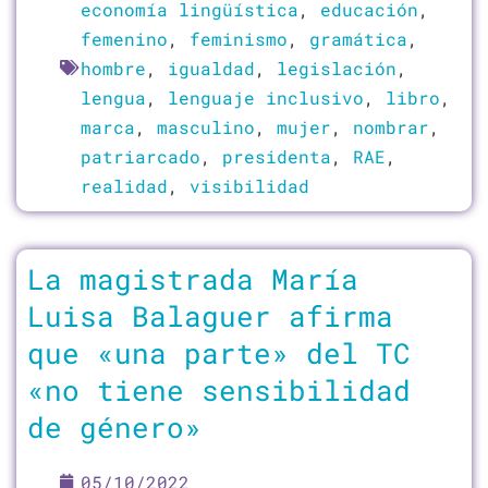
economía lingüística
,
educación
,
femenino
,
feminismo
,
gramática
,
hombre
,
igualdad
,
legislación
,
lengua
,
lenguaje inclusivo
,
libro
,
marca
,
masculino
,
mujer
,
nombrar
,
patriarcado
,
presidenta
,
RAE
,
realidad
,
visibilidad
La magistrada María
Luisa Balaguer afirma
que «una parte» del TC
«no tiene sensibilidad
de género»
05/10/2022