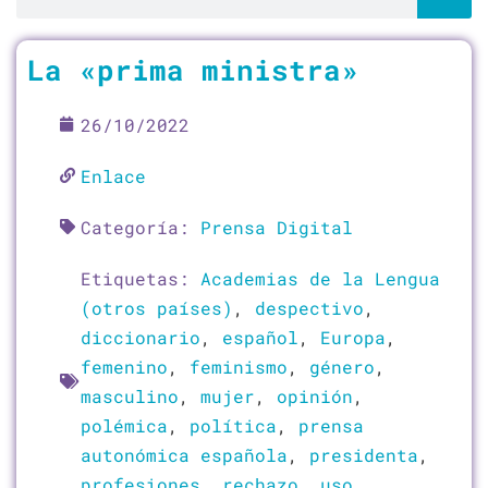
Página
Página
Página
Página
Página
Página
La «prima ministra»
26/10/2022
Enlace
Categoría:
Prensa Digital
Etiquetas:
Academias de la Lengua
(otros países)
,
despectivo
,
diccionario
,
español
,
Europa
,
femenino
,
feminismo
,
género
,
masculino
,
mujer
,
opinión
,
polémica
,
política
,
prensa
autonómica española
,
presidenta
,
profesiones
,
rechazo
,
uso