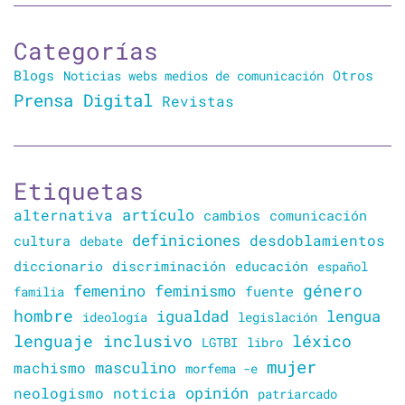
Categorías
Blogs
Otros
Noticias webs medios de comunicación
Prensa Digital
Revistas
Etiquetas
artículo
alternativa
cambios
comunicación
definiciones
desdoblamientos
cultura
debate
diccionario
discriminación
educación
español
género
femenino
feminismo
familia
fuente
hombre
lengua
igualdad
ideología
legislación
lenguaje inclusivo
léxico
LGTBI
libro
mujer
masculino
machismo
morfema -e
opinión
neologismo
noticia
patriarcado