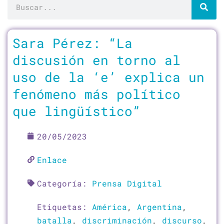
Buscar
Página
Página
Página
Página
Página
Página
Sara Pérez: “La
discusión en torno al
uso de la ‘e’ explica un
fenómeno más político
que lingüístico”
20/05/2023
Enlace
Categoría:
Prensa Digital
Etiquetas:
América
,
Argentina
,
batalla
,
discriminación
,
discurso
,