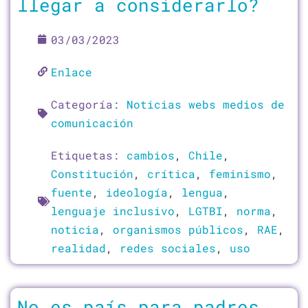
llegar a considerarlo?
03/03/2023
Enlace
Categoría:
Noticias webs medios de
comunicación
Etiquetas:
cambios
,
Chile
,
Constitución
,
crítica
,
feminismo
,
fuente
,
ideología
,
lengua
,
lenguaje inclusivo
,
LGTBI
,
norma
,
noticia
,
organismos públicos
,
RAE
,
realidad
,
redes sociales
,
uso
No es país para padres