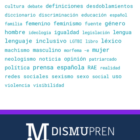
definiciones
desdoblamientos
cultura
debate
diccionario
discriminación
educación
español
género
femenino
feminismo
familia
fuente
hombre
lengua
igualdad
ideología
legislación
lenguaje inclusivo
léxico
LGTBI
libro
mujer
masculino
machismo
morfema -e
opinión
neologismo
noticia
patriarcado
prensa española
política
RAE
realidad
uso
redes sociales
sexismo
sexo
social
violencia
visibilidad