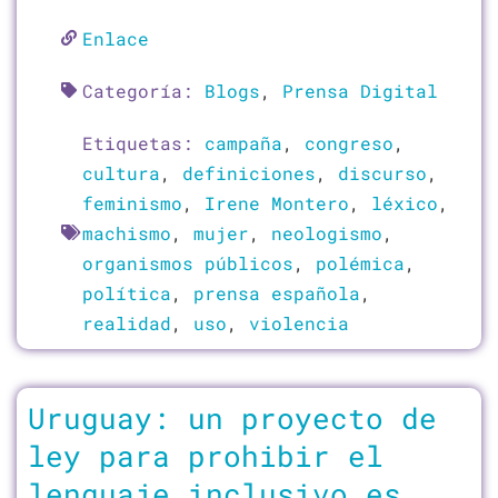
Enlace
Categoría:
Blogs
,
Prensa Digital
Etiquetas:
campaña
,
congreso
,
cultura
,
definiciones
,
discurso
,
feminismo
,
Irene Montero
,
léxico
,
machismo
,
mujer
,
neologismo
,
organismos públicos
,
polémica
,
política
,
prensa española
,
realidad
,
uso
,
violencia
Uruguay: un proyecto de
ley para prohibir el
lenguaje inclusivo es