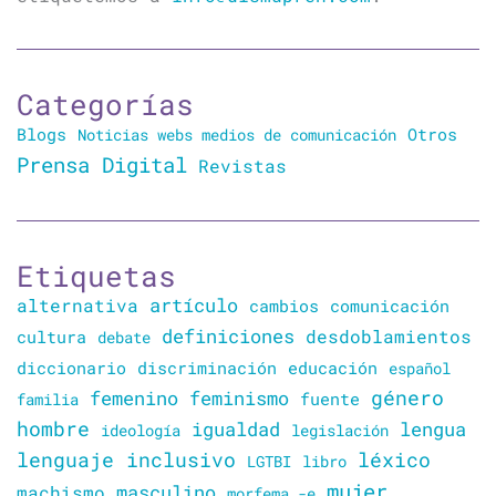
Categorías
Blogs
Otros
Noticias webs medios de comunicación
Prensa Digital
Revistas
Etiquetas
artículo
alternativa
cambios
comunicación
definiciones
desdoblamientos
cultura
debate
diccionario
discriminación
educación
español
género
femenino
feminismo
familia
fuente
hombre
lengua
igualdad
ideología
legislación
lenguaje inclusivo
léxico
LGTBI
libro
mujer
masculino
machismo
morfema -e