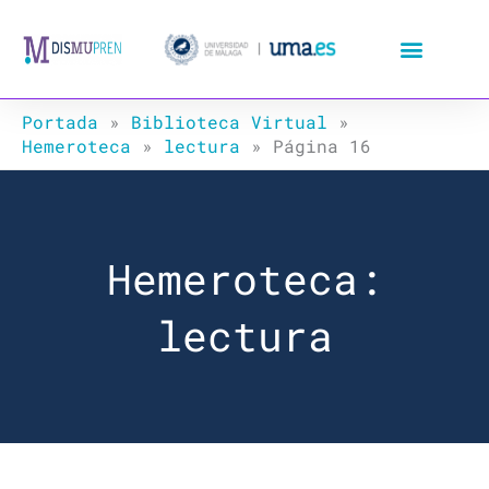
Ir
al
contenido
Portada
»
Biblioteca Virtual
»
Hemeroteca
»
lectura
»
Página 16
Hemeroteca:
lectura