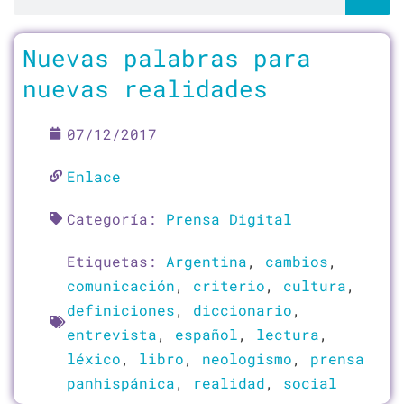
Página
Página
Página
Página
Página
Nuevas palabras para
nuevas realidades
07/12/2017
Enlace
Categoría:
Prensa Digital
Etiquetas:
Argentina
,
cambios
,
comunicación
,
criterio
,
cultura
,
definiciones
,
diccionario
,
entrevista
,
español
,
lectura
,
léxico
,
libro
,
neologismo
,
prensa
panhispánica
,
realidad
,
social