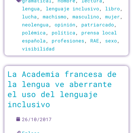
gramatical
,
hombre
,
lectura
,
lengua
,
lenguaje inclusivo
,
libro
,
lucha
,
machismo
,
masculino
,
mujer
,
neolengua
,
opinión
,
patriarcado
,
polémica
,
política
,
prensa local
española
,
profesiones
,
RAE
,
sexo
,
visibilidad
La Academia francesa de
la lengua ve aberrante
el uso del lenguaje
inclusivo
26/10/2017