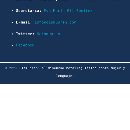
Secretaría:
Eva María Gil Benítez
E-mail:
info@dismupren.com
Twitter:
@dismupren
Facebook
© 2026 Dismupren: el discurso metalingüístico sobre mujer y
lenguaje.