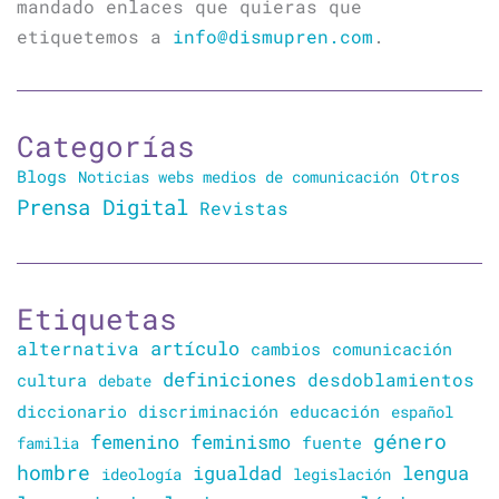
mandado enlaces que quieras que
etiquetemos a
info@dismupren.com
.
Categorías
Blogs
Otros
Noticias webs medios de comunicación
Prensa Digital
Revistas
Etiquetas
artículo
alternativa
cambios
comunicación
definiciones
desdoblamientos
cultura
debate
diccionario
discriminación
educación
español
género
femenino
feminismo
familia
fuente
hombre
lengua
igualdad
ideología
legislación