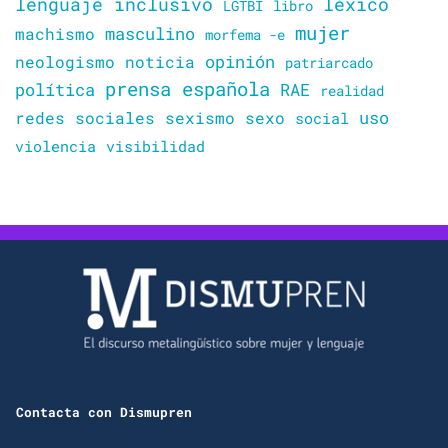
lenguaje inclusivo
léxico
LGTBI
libro
mujer
masculino
machismo
morfema -e
opinión
neologismo
noticia
patriarcado
prensa española
política
RAE
realidad
uso
redes sociales
sexismo
sexo
social
violencia
visibilidad
Contacta con Dismupren