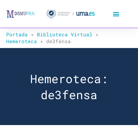
Ir
al
contenido
Portada
»
Biblioteca Virtual
»
Hemeroteca
»
de3fensa
Hemeroteca:
de3fensa