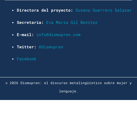
Directora del proyecto:
Susana Guerrero Salazar
Secretaría:
Eva María Gil Benítez
E-mail:
info@dismupren.com
Twitter:
@dismupren
Facebook
© 2026 Dismupren: el discurso metalingüístico sobre mujer y
lenguaje.