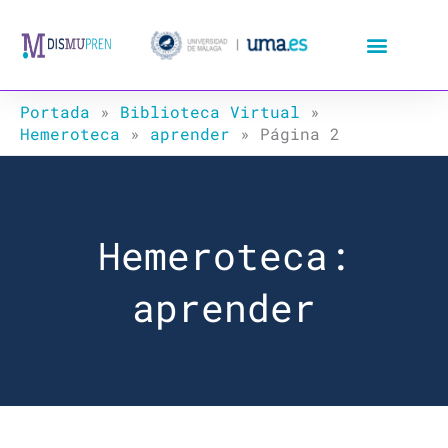
Ir
al
contenido
Portada
»
Biblioteca Virtual
»
Hemeroteca
»
aprender
»
Página 2
Hemeroteca:
aprender