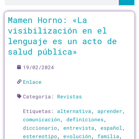
Página
Página
Página
Página
Página
Mamen Horno: «La
visibilización en el
lenguaje es un acto de
salud pública»
19/02/2024
Enlace
Categoría:
Revistas
Etiquetas:
alternativa
,
aprender
,
comunicación
,
definiciones
,
diccionario
,
entrevista
,
español
,
estereotipo
,
evolución
,
familia
,