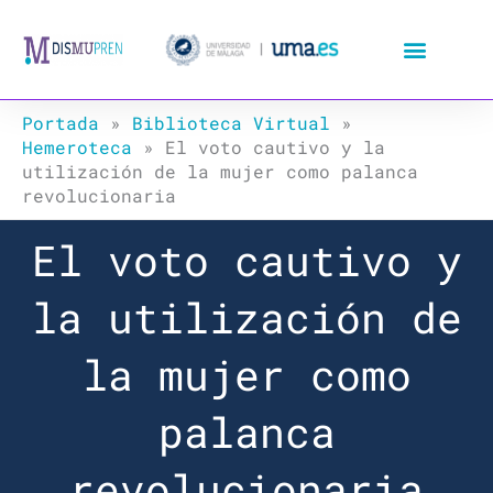
Ir
al
contenido
Portada
»
Biblioteca Virtual
»
Hemeroteca
»
El voto cautivo y la
utilización de la mujer como palanca
revolucionaria
El voto cautivo y
la utilización de
la mujer como
palanca
revolucionaria