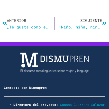
Ant
Si
ANTERIOR
SIGUIENTE
¿Te gusta como eres o vives acomplejada?
‘Niño, niña, niñe’
Contacta con Dismupren
Directora del proyecto:
Susana Guerrero Salazar