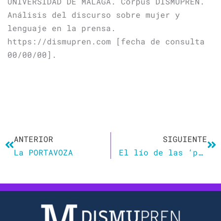
UNIVERSIDAD DE MÁLAGA. Corpus DISMUPREN.
Análisis del discurso sobre mujer y
lenguaje en la prensa.
https://dismupren.com [fecha de consulta
00/00/00].
Ant
Si
ANTERIOR
SIGUIENTE
La PORTAVOZA
El lío de las ‘portavozas’ o cómo ponerse el diccionario por ‘montero’