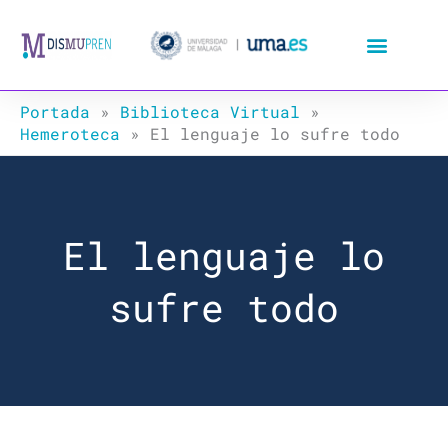
Ir
al
contenido
Portada
»
Biblioteca Virtual
»
Hemeroteca
»
El lenguaje lo sufre todo
El lenguaje lo
sufre todo