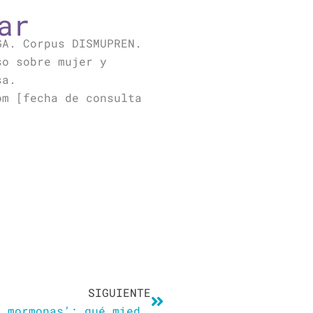
ar
GA. Corpus DISMUPREN.
so sobre mujer y
sa.
om [fecha de consulta
Siguiente
SIGUIENTE
‘La vida secreta de las esposas mormonas’: qué miedo dan las nuevas locas del desván