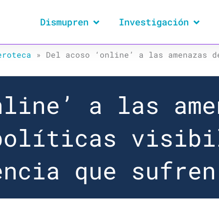
Dismupren
Investigación
eroteca
»
Del acoso ‘online’ a las amenazas d
nline’ a las ame
políticas visibi
encia que sufren