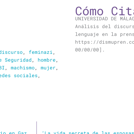
Cómo Cit
UNIVERSIDAD DE MÁLA
Análisis del discur
lenguaje en la pren
https://dismupren.c
00/00/00].
discurso
,
feminazi
,
e Seguridad
,
hombre
,
BI
,
machismo
,
mujer
,
edes sociales
,
La sacerdotisa que lucha contra el genocidio en Gaza, el ecocidio y se adelantó al lenguaje inclusivo