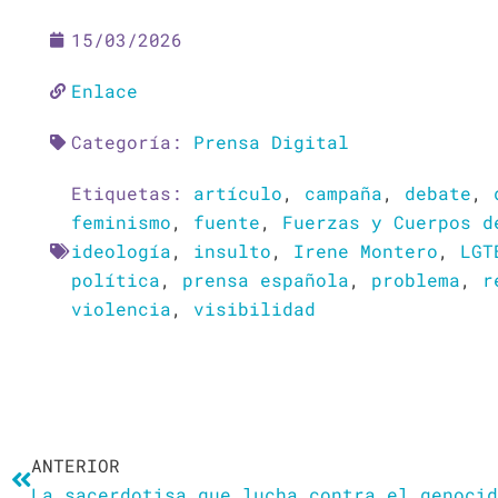
15/03/2026
Enlace
Categoría:
Prensa Digital
Etiquetas:
artículo
,
campaña
,
debate
,
feminismo
,
fuente
,
Fuerzas y Cuerpos d
ideología
,
insulto
,
Irene Montero
,
LGT
política
,
prensa española
,
problema
,
r
violencia
,
visibilidad
Ant
ANTERIOR