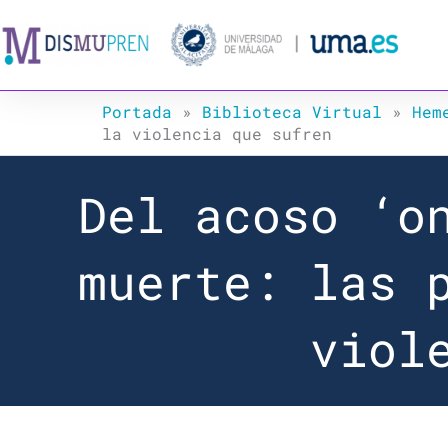
Ir
al
contenido
Portada
»
Biblioteca Virtual
»
Hem
la violencia que sufren
Del acoso ‘o
muerte: las 
viol