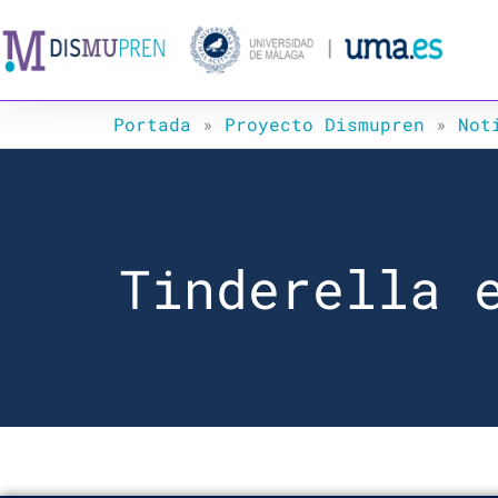
Ir
al
contenido
Portada
»
Proyecto Dismupren
»
Not
Tinderella 