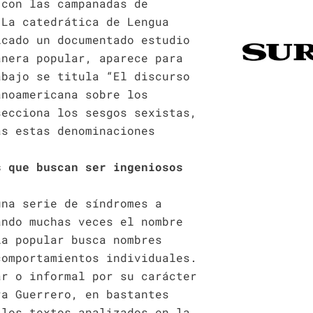
 con las campanadas de
 La catedrática de Lengua
icado un documentado estudio
anera popular, aparece para
abajo se titula “El discurso
anoamericana sobre los
secciona los sesgos sexistas,
as estas denominaciones
s que buscan ser ingeniosos
una serie de síndromes a
ando muchas veces el nombre
ia popular busca nombres
comportamientos individuales.
ar o informal por su carácter
ra Guerrero, en bastantes
 los textos analizados en la