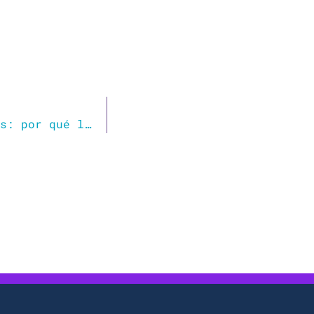
Tinderella, Chenoa, Matilda o Bridget Jones: por qué los síndromes casi siempre tienen nombre de mujer