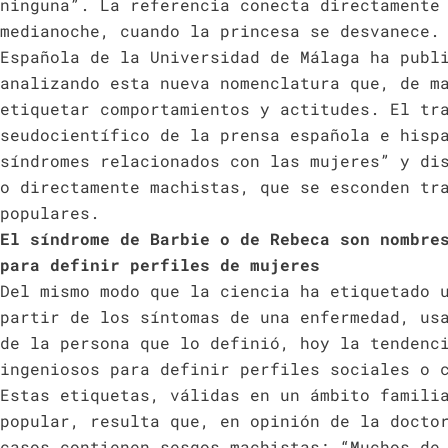
ninguna”. La referencia conecta directamente
medianoche, cuando la princesa se desvanece.
Española de la Universidad de Málaga ha publ
analizando esta nueva nomenclatura que, de m
etiquetar comportamientos y actitudes. El tr
seudocientífico de la prensa española e hisp
síndromes relacionados con las mujeres” y di
o directamente machistas, que se esconden tr
populares.
El síndrome de Barbie o de Rebeca son nombre
para definir perfiles de mujeres
Del mismo modo que la ciencia ha etiquetado 
partir de los síntomas de una enfermedad, us
de la persona que lo definió, hoy la tendenc
ingeniosos para definir perfiles sociales o 
Estas etiquetas, válidas en un ámbito famili
popular, resulta que, en opinión de la docto
casos contienen sesgos machistas: “Muchos de