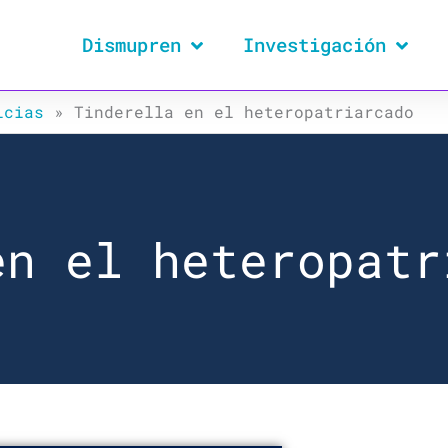
Dismupren
Investigación
icias
»
Tinderella en el heteropatriarcado
en el heteropatr