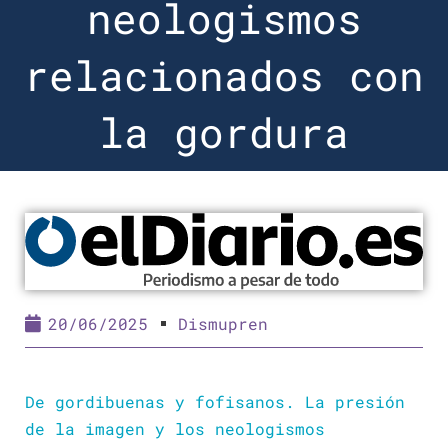
neologismos
relacionados con
la gordura
20/06/2025
Dismupren
De gordibuenas y fofisanos. La presión
de la imagen y los neologismos