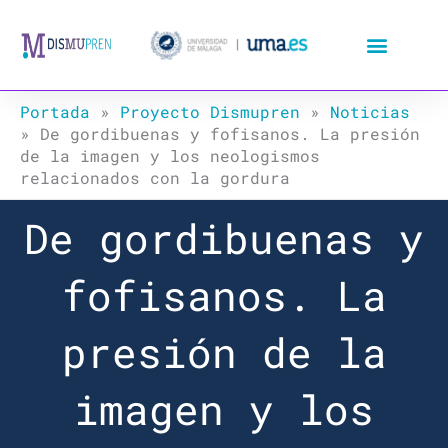
Ir
al
contenido
Portada
»
Proyecto Dismupren
»
Noticias
»
De gordibuenas y fofisanos. La presión
de la imagen y los neologismos
relacionados con la gordura
De gordibuenas y
fofisanos. La
presión de la
imagen y los