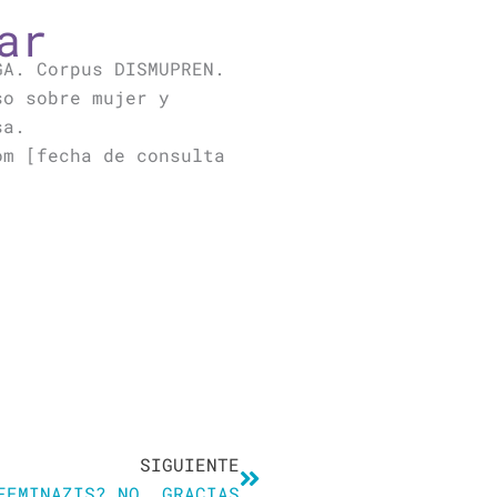
ar
GA. Corpus DISMUPREN.
so sobre mujer y
sa.
om [fecha de consulta
Siguiente
SIGUIENTE
FEMINAZIS? NO, GRACIAS