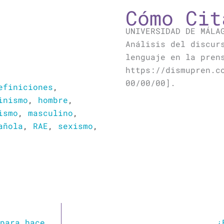
Cómo Cit
UNIVERSIDAD DE MÁLA
Análisis del discur
lenguaje en la pren
https://dismupren.c
00/00/00].
efiniciones
,
inismo
,
hombre
,
ismo
,
masculino
,
añola
,
RAE
,
sexismo
,
El diccionario de las 12 palabras mágicas para hacerte pasar por un buen feminista
¿