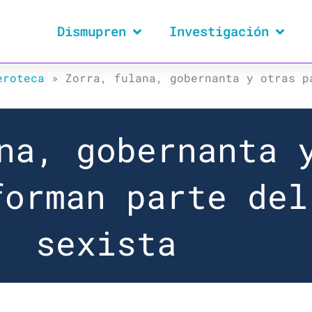
Dismupren
Investigación
eroteca
»
Zorra, fulana, gobernanta y otras p
na, gobernanta 
forman parte del
sexista