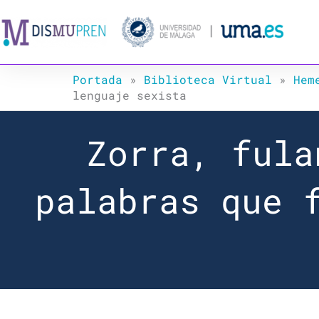
Ir
al
contenido
Portada
»
Biblioteca Virtual
»
Hem
lenguaje sexista
Zorra, fula
palabras que 