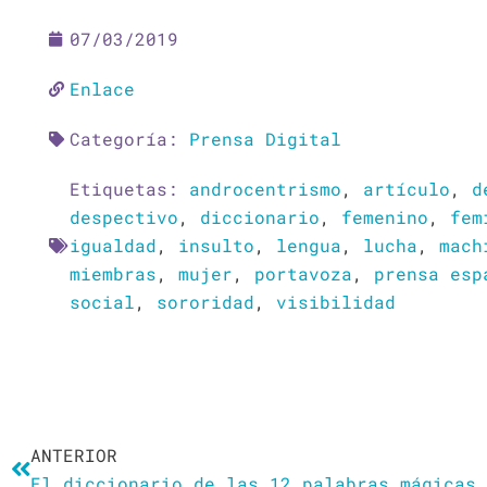
07/03/2019
Enlace
Categoría:
Prensa Digital
Etiquetas:
androcentrismo
,
artículo
,
d
despectivo
,
diccionario
,
femenino
,
fem
igualdad
,
insulto
,
lengua
,
lucha
,
mach
miembras
,
mujer
,
portavoza
,
prensa esp
social
,
sororidad
,
visibilidad
Ant
ANTERIOR