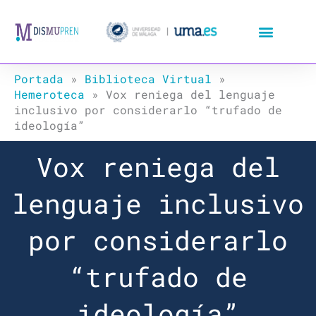
Ir
al
contenido
Portada
»
Biblioteca Virtual
»
Hemeroteca
»
Vox reniega del lenguaje
inclusivo por considerarlo “trufado de
ideología”
Vox reniega del
lenguaje inclusivo
por considerarlo
“trufado de
ideología”