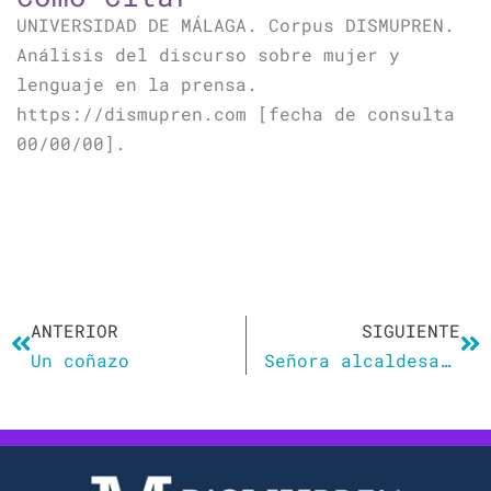
UNIVERSIDAD DE MÁLAGA. Corpus DISMUPREN.
Análisis del discurso sobre mujer y
lenguaje en la prensa.
https://dismupren.com [fecha de consulta
00/00/00].
Ant
Si
ANTERIOR
SIGUIENTE
Un coñazo
Señora alcaldesa de Barcelona