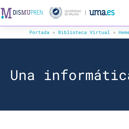
Ir
al
contenido
Portada
»
Biblioteca Virtual
»
Hem
Una informátic