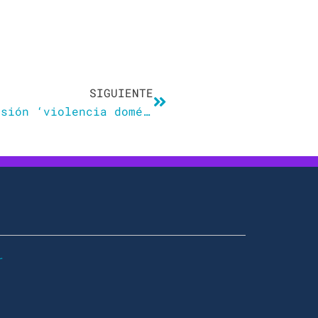
Siguiente
SIGUIENTE
La RAE recomienda usar la expresión ‘violencia doméstica’ y no ‘de género’
r