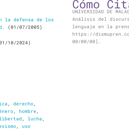
Cómo Cit
UNIVERSIDAD DE MÁLA
Análisis del discur
n la defensa de los
lenguaje en la pren
d.
(01/07/2005)
https://dismupren.c
00/00/00].
01/10/2024)
ica
,
derecho
,
énero
,
hombre
,
libertad
,
lucha
,
exismo
,
uso