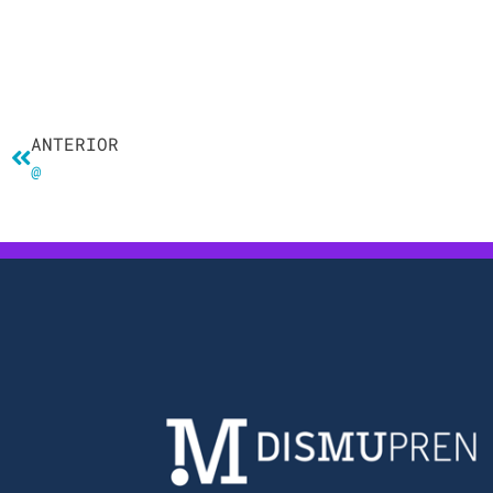
Ant
ANTERIOR
@