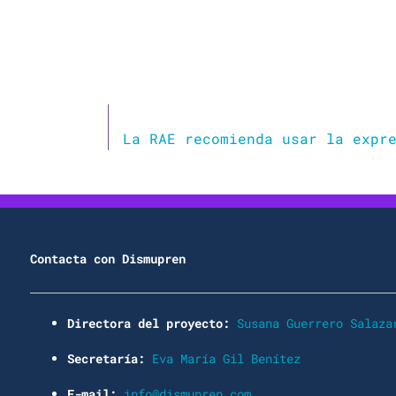
Contacta con Dismupren
Directora del proyecto:
Susana Guerrero Salaza
Secretaría:
Eva María Gil Benítez
E-mail:
info@dismupren.com