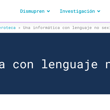
Dismupren
Investigación
eroteca
»
Una informática con lenguaje no sex
a con lenguaje 