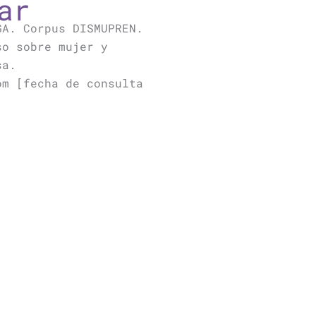
ar
GA. Corpus DISMUPREN.
so sobre mujer y
sa.
om [fecha de consulta