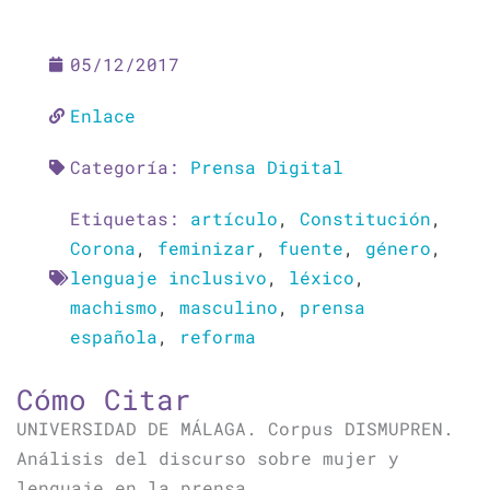
05/12/2017
Enlace
Categoría:
Prensa Digital
Etiquetas:
artículo
,
Constitución
,
Corona
,
feminizar
,
fuente
,
género
,
lenguaje inclusivo
,
léxico
,
machismo
,
masculino
,
prensa
española
,
reforma
Cómo Citar
UNIVERSIDAD DE MÁLAGA. Corpus DISMUPREN.
Análisis del discurso sobre mujer y
lenguaje en la prensa.