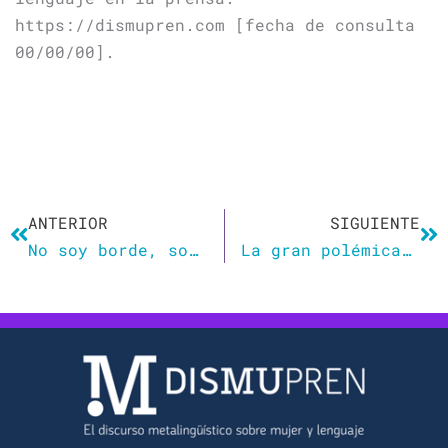
https://dismupren.com [fecha de consulta
00/00/00].
Ant
Si
ANTERIOR
SIGUIENTE
No soy borde, soy alfa
La gran polémica del lenguaje inclusivo