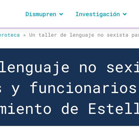
Dismupren
Investigación
eroteca
»
Un taller de lenguaje no sexista pa
lenguaje no sex
s y funcionarios
miento de Estel