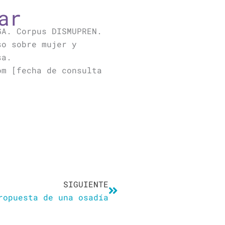
ar
GA. Corpus DISMUPREN.
so sobre mujer y
sa.
om [fecha de consulta
Siguiente
SIGUIENTE
ropuesta de una osadía