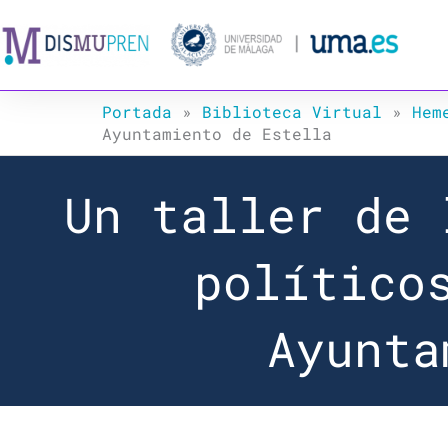
Ir
al
contenido
Portada
»
Biblioteca Virtual
»
Hem
Ayuntamiento de Estella
Un taller de 
político
Ayunta