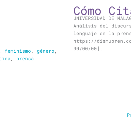
Cómo Cit
UNIVERSIDAD DE MÁLA
Análisis del discur
lenguaje en la pren
https://dismupren.c
00/00/00].
,
feminismo
,
género
,
tica
,
prensa
P