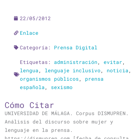
22/05/2012
Enlace
Categoría:
Prensa Digital
Etiquetas:
administración
,
evitar
,
lengua
,
lenguaje inclusivo
,
noticia
,
organismos públicos
,
prensa
española
,
sexismo
Cómo Citar
UNIVERSIDAD DE MÁLAGA. Corpus DISMUPREN.
Análisis del discurso sobre mujer y
lenguaje en la prensa.
https://dismupren.com [fecha de consulta