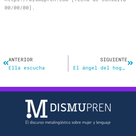
00/00/00].
Ant
Si
ANTERIOR
SIGUIENTE
Ella escucha
El ángel del hogar era una esclava