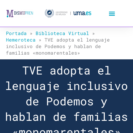
Ir
al
contenido
Portada
»
Biblioteca Virtual
»
Hemeroteca
»
TVE adopta el lenguaje
inclusivo de Podemos y hablan de
familias «monomarentales»
TVE adopta el
lenguaje inclusivo
de Podemos y
hablan de familias
«monomarentales»