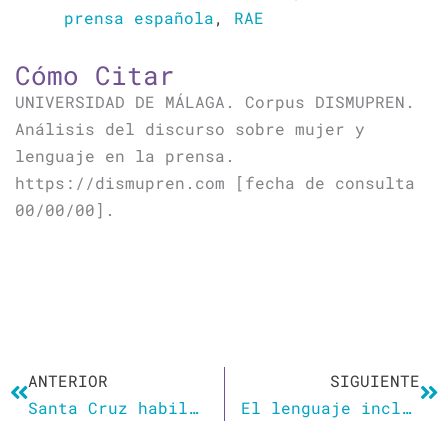
prensa española
,
RAE
Cómo Citar
UNIVERSIDAD DE MÁLAGA. Corpus DISMUPREN.
Análisis del discurso sobre mujer y
lenguaje en la prensa.
https://dismupren.com [fecha de consulta
00/00/00].
Ant
Si
ANTERIOR
SIGUIENTE
Santa Cruz habilitó a sus docentes a dar clases en lenguaje inclusivo
El lenguaje inclusivo avanza en el Estado: ahora el PAMI se prepara para implementarlo