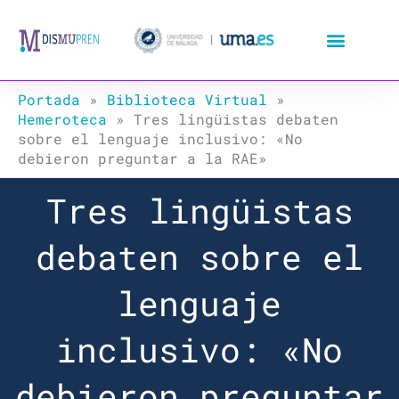
Ir
al
contenido
Portada
»
Biblioteca Virtual
»
Hemeroteca
»
Tres lingüistas debaten
sobre el lenguaje inclusivo: «No
debieron preguntar a la RAE»
Tres lingüistas
debaten sobre el
lenguaje
inclusivo: «No
debieron preguntar