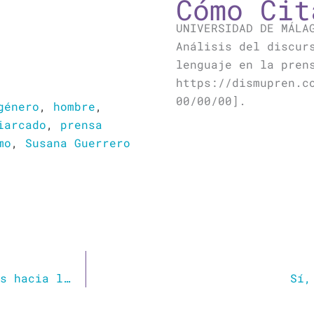
Cómo Cit
UNIVERSIDAD DE MÁLA
Análisis del discur
lenguaje en la pren
https://dismupren.c
00/00/00].
género
,
hombre
,
iarcado
,
prensa
mo
,
Susana Guerrero
Del ‘sugar dating’ a OnlyFans, nuevas rutas hacia la prostitución: “¿Qué hago con este señor que podría ser mi padre?”
Sí,