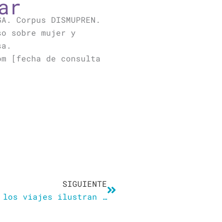
ar
GA. Corpus DISMUPREN.
so sobre mujer y
sa.
om [fecha de consulta
Siguiente
SIGUIENTE
 los viajes ilustran …