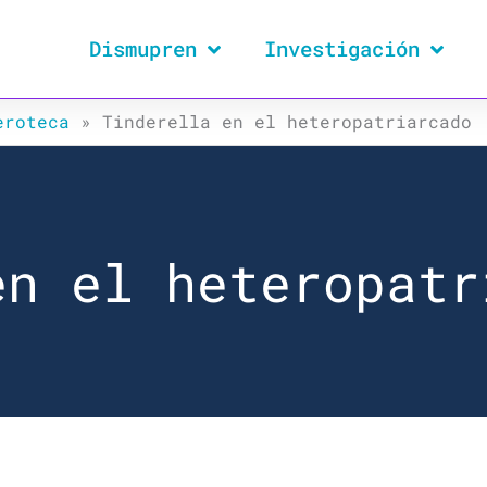
Dismupren
Investigación
eroteca
»
Tinderella en el heteropatriarcado
en el heteropatr