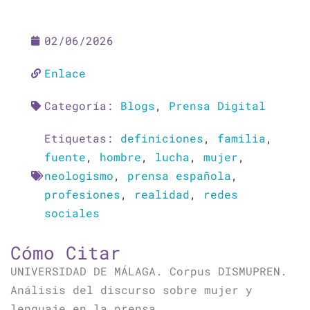
02/06/2026
Enlace
Categoría:
Blogs
,
Prensa Digital
Etiquetas:
definiciones
,
familia
,
fuente
,
hombre
,
lucha
,
mujer
,
neologismo
,
prensa española
,
profesiones
,
realidad
,
redes
sociales
Cómo Citar
UNIVERSIDAD DE MÁLAGA. Corpus DISMUPREN.
Análisis del discurso sobre mujer y
lenguaje en la prensa.