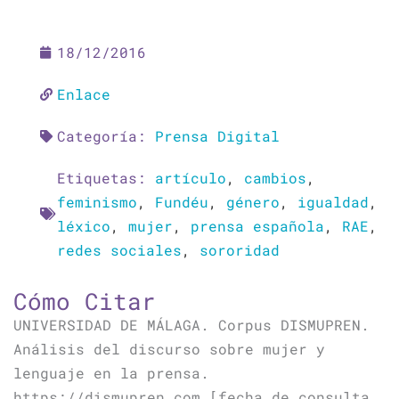
18/12/2016
Enlace
Categoría:
Prensa Digital
Etiquetas:
artículo
,
cambios
,
feminismo
,
Fundéu
,
género
,
igualdad
,
léxico
,
mujer
,
prensa española
,
RAE
,
redes sociales
,
sororidad
Cómo Citar
UNIVERSIDAD DE MÁLAGA. Corpus DISMUPREN.
Análisis del discurso sobre mujer y
lenguaje en la prensa.
https://dismupren.com [fecha de consulta