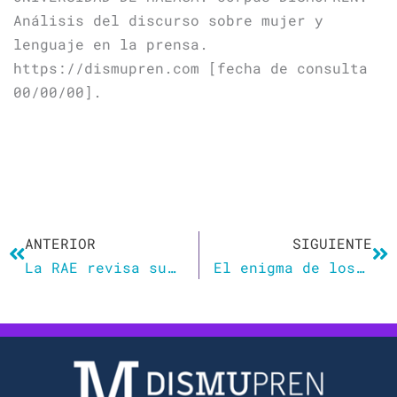
Análisis del discurso sobre mujer y
lenguaje en la prensa.
https://dismupren.com [fecha de consulta
00/00/00].
Ant
Si
ANTERIOR
SIGUIENTE
La RAE revisa sus definiciones sexistas por el avance de la igualdad de género
El enigma de los dos padres