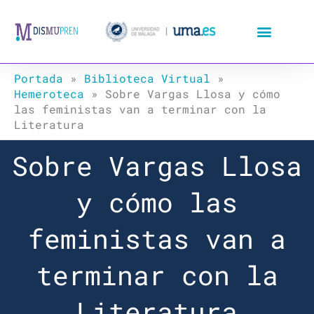
Ir
al
contenido
Portada
»
Biblioteca Virtual
»
Hemeroteca
»
Sobre Vargas Llosa y cómo
las feministas van a terminar con la
Literatura
Sobre Vargas Llosa
y cómo las
feministas van a
terminar con la
Literatura