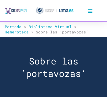
Ir
al
contenido
Portada
»
Biblioteca Virtual
»
Hemeroteca
»
Sobre las ‘portavozas’
Sobre las
‘portavozas’