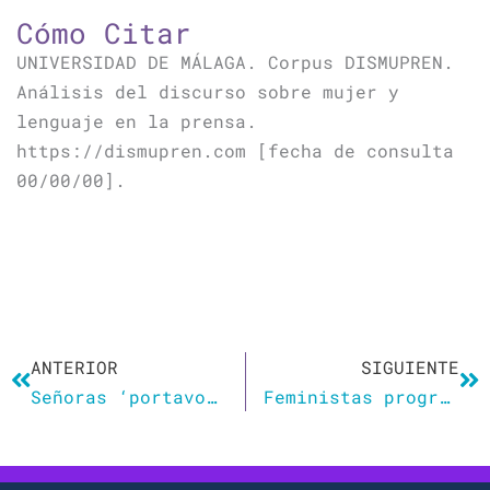
Cómo Citar
UNIVERSIDAD DE MÁLAGA. Corpus DISMUPREN.
Análisis del discurso sobre mujer y
lenguaje en la prensa.
https://dismupren.com [fecha de consulta
00/00/00].
Ant
Si
ANTERIOR
SIGUIENTE
Señoras ‘portavozas’, esto no es igualdad
Feministas progres y anglicanismos, depredadores del idioma