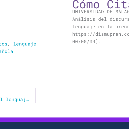
Cómo Cit
UNIVERSIDAD DE MÁLA
Análisis del discur
lenguaje en la pren
https://dismupren.c
00/00/00].
tos
,
lenguaje
añola
Cuando el lenguaje claro se encontró con el lenguaje inclusivo