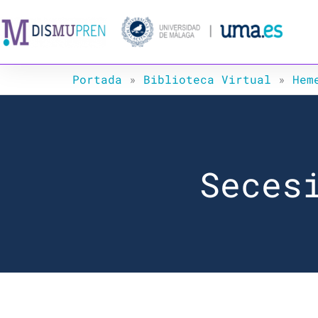
Ir
al
contenido
Portada
»
Biblioteca Virtual
»
Hem
Seces