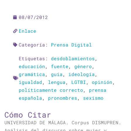
08/07/2012
Enlace
Categoría:
Prensa Digital
Etiquetas:
desdoblamientos
,
educación
,
fuente
,
género
,
gramática
,
guía
,
ideología
,
igualdad
,
lengua
,
LGTBI
,
opinión
,
políticamente correcto
,
prensa
española
,
pronombres
,
sexismo
Cómo Citar
UNIVERSIDAD DE MÁLAGA. Corpus DISMUPREN.
Análisis del discurso sobre mujer y