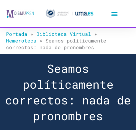
Ir
al
contenido
Portada
»
Biblioteca Virtual
»
Hemeroteca
»
Seamos políticamente
correctos: nada de pronombres
Seamos
políticamente
correctos: nada de
pronombres