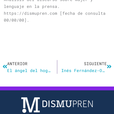
lenguaje en la prensa.
https://dismupren.com [fecha de consulta
00/00/00].
Ant
Si
ANTERIOR
SIGUIENTE
El ángel del hogar era una esclava
Inés Fernández-Ordóñez: Vivimos la gran época de los eufemismos