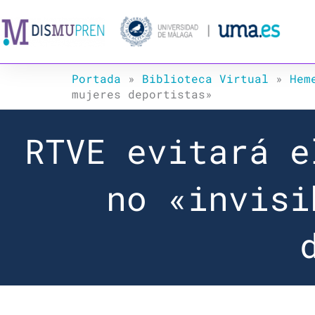
Ir
al
contenido
Portada
»
Biblioteca Virtual
»
Hem
mujeres deportistas»
RTVE evitará e
no «invisi