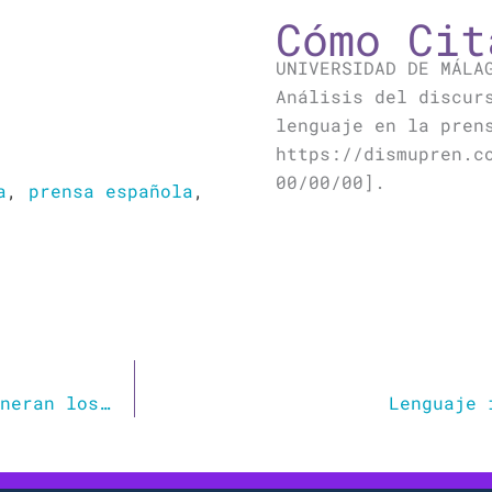
Cómo Cit
UNIVERSIDAD DE MÁLA
Análisis del discur
lenguaje en la pren
https://dismupren.c
00/00/00].
a
,
prensa española
,
Dismorfia de la selfie: el síndrome que generan los filtros de Instagram al que hay que estar atentos
Lenguaje 