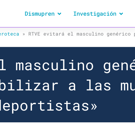
Dismupren
Investigación
eroteca
»
RTVE evitará el masculino genérico 
l masculino gen
bilizar a las m
deportistas»