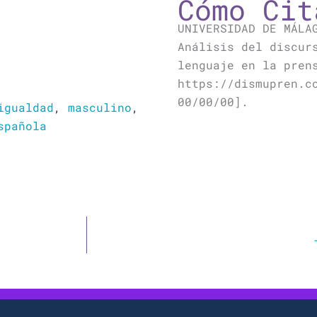
Cómo Cit
UNIVERSIDAD DE MÁLA
Análisis del discur
lenguaje en la pren
https://dismupren.c
00/00/00].
igualdad
,
masculino
,
spañola