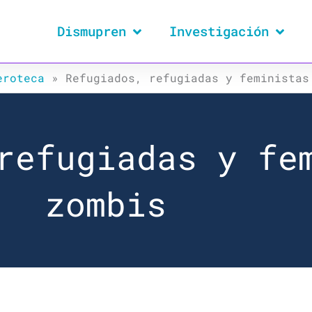
Dismupren
Investigación
eroteca
»
Refugiados, refugiadas y feministas
refugiadas y fe
zombis