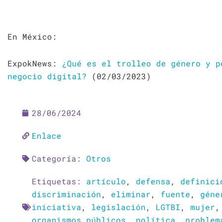
En México:
ExpokNews:
¿Qué es el trolleo de género y p
negocio digital?
(02/03/2023)
28/06/2024
Enlace
Categoría:
Otros
Etiquetas:
artículo
,
defensa
,
definici
discriminación
,
eliminar
,
fuente
,
géne
iniciativa
,
legislación
,
LGTBI
,
mujer
organismos públicos
,
política
,
problem