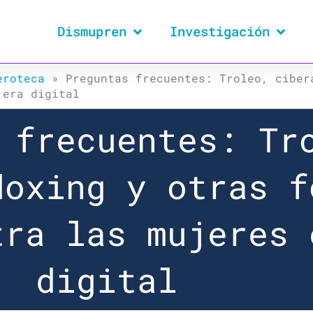
Dismupren
Investigación
eroteca
»
Preguntas frecuentes: Troleo, ciber
 era digital
 frecuentes: Tr
doxing y otras f
tra las mujeres 
digital