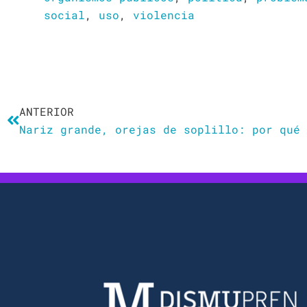
social
,
uso
,
violencia
Ant
ANTERIOR