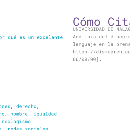
Cómo Cit
UNIVERSIDAD DE MÁLA
Análisis del discur
or qué es un excelente
lenguaje en la pren
https://dismupren.c
00/00/00].
ones
,
derecho
,
ro
,
hombre
,
igualdad
,
,
neologismo
,
a
,
redes sociales
,