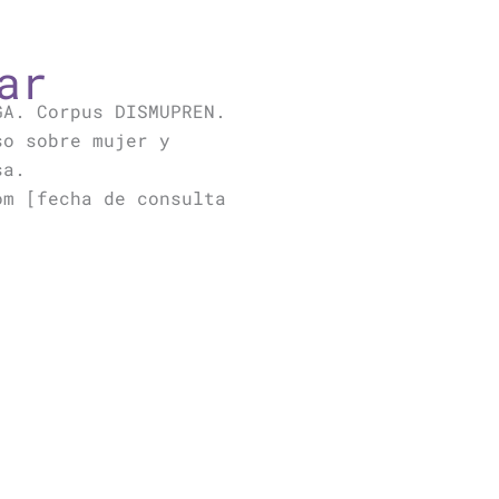
ar
GA. Corpus DISMUPREN.
so sobre mujer y
sa.
om [fecha de consulta