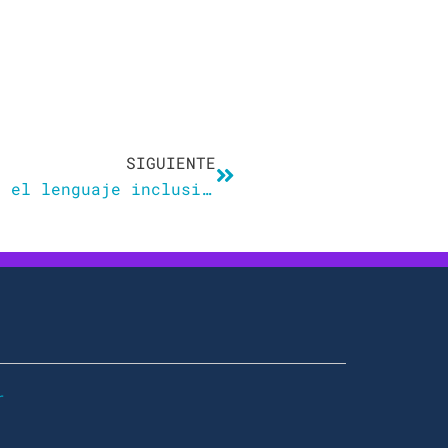
Siguiente
SIGUIENTE
Elaboran una guía para promover el lenguaje inclusivo en la investigación en salud
r