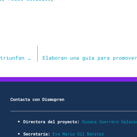
Nariz grande, orejas de soplillo: por qué triunfan los hombres con “cara de roedor”
Contacta con Dismupren
Directora del proyecto:
Susana Guerrero Salaza
Secretaría:
Eva María Gil Benítez