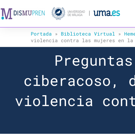
Ir
al
contenido
Portada
»
Biblioteca Virtual
»
Hem
violencia contra las mujeres en la
Preguntas
ciberacoso, 
violencia con