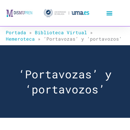
Ir
al
contenido
Portada
»
Biblioteca Virtual
»
Hemeroteca
»
‘Portavozas’ y ‘portavozos’
‘Portavozas’ y
‘portavozos’