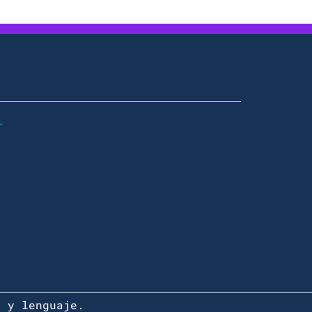
r
r y lenguaje.