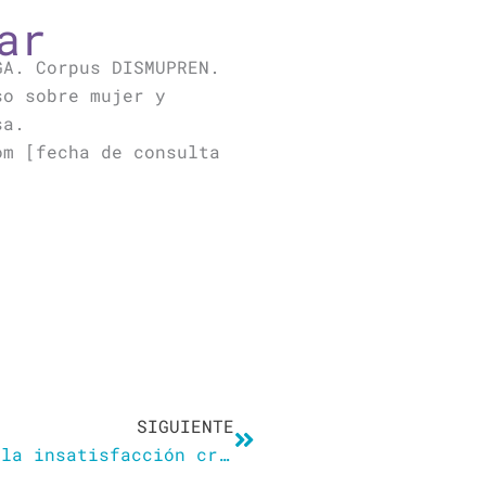
ar
GA. Corpus DISMUPREN.
so sobre mujer y
sa.
om [fecha de consulta
Siguiente
SIGUIENTE
El síndrome de Madame Bovary o la insatisfacción crónica