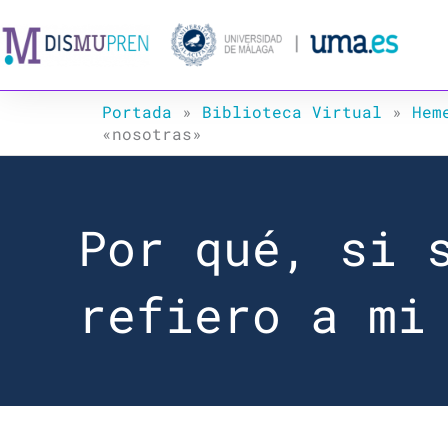
Ir
al
contenido
Portada
»
Biblioteca Virtual
»
Hem
«nosotras»
Por qué, si 
refiero a mi