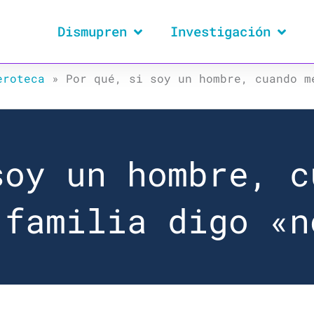
Dismupren
Investigación
eroteca
»
Por qué, si soy un hombre, cuando m
soy un hombre, c
 familia digo «n