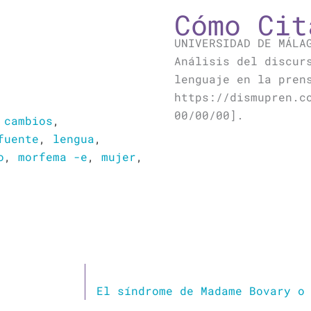
Cómo Cit
UNIVERSIDAD DE MÁLA
Análisis del discur
lenguaje en la pren
https://dismupren.c
00/00/00].
,
cambios
,
fuente
,
lengua
,
o
,
morfema -e
,
mujer
,