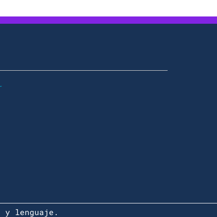
r
r y lenguaje.