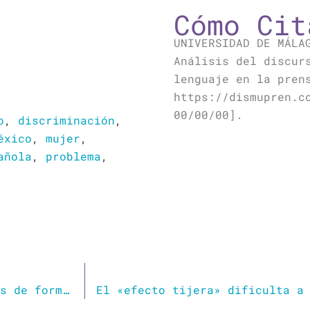
Cómo Cit
UNIVERSIDAD DE MÁLA
Análisis del discur
lenguaje en la pren
https://dismupren.c
00/00/00].
o
,
discriminación
,
éxico
,
mujer
,
añola
,
problema
,
“Los youtubers no lanzan mensajes machistas de forma consciente, lo tienen interiorizado, son un reflejo de la sociedad”