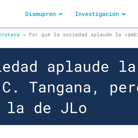
Dismupren
Investigación
eroteca
»
Por qué la sociedad aplaude la «amb
iedad aplaude la
 C. Tangana, per
la de JLo