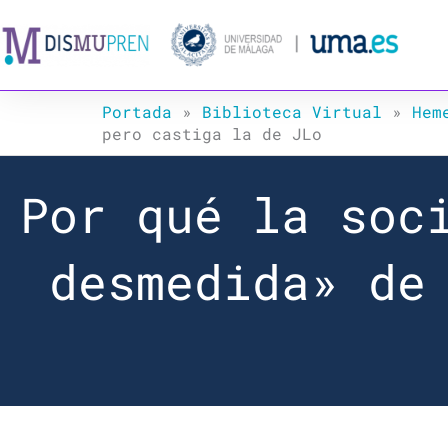
Ir
al
contenido
Portada
»
Biblioteca Virtual
»
Hem
pero castiga la de JLo
Por qué la soc
desmedida» de