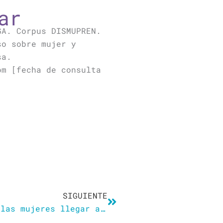
ar
GA. Corpus DISMUPREN.
so sobre mujer y
sa.
om [fecha de consulta
Siguiente
SIGUIENTE
El «efecto tijera» dificulta a las mujeres llegar a la élite científica