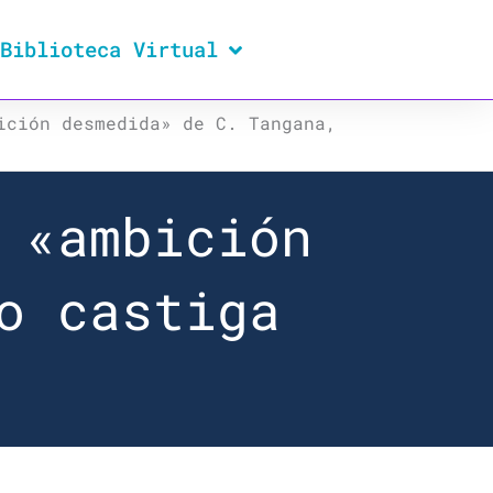
Biblioteca Virtual
ición desmedida» de C. Tangana,
 «ambición
o castiga