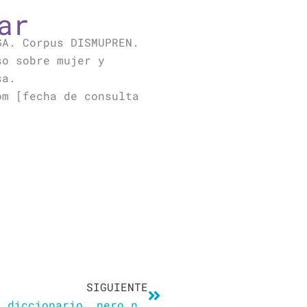
ar
GA. Corpus DISMUPREN.
so sobre mujer y
sa.
om [fecha de consulta
Siguiente
SIGUIENTE
La RAE incorpora ‘mamitis’ a su diccionario, pero no ‘papitis’