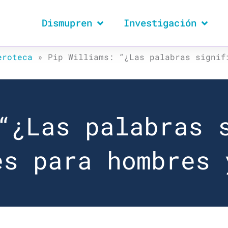
Dismupren
Investigación
eroteca
»
Pip Williams: “¿Las palabras signif
“¿Las palabras 
es para hombres 