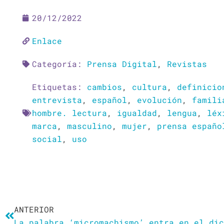
20/12/2022
Enlace
Categoría:
Prensa Digital
,
Revistas
Etiquetas:
cambios
,
cultura
,
definicio
entrevista
,
español
,
evolución
,
famili
hombre. lectura
,
igualdad
,
lengua
,
léx
marca
,
masculino
,
mujer
,
prensa españo
social
,
uso
Ant
ANTERIOR