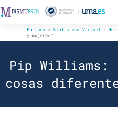
Ir
al
contenido
Portada
»
Biblioteca Virtual
»
Hem
y mujeres?
Pip Williams: 
cosas diferent