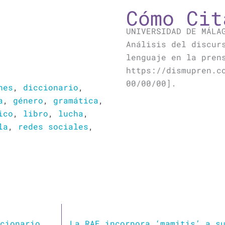
Cómo Cit
UNIVERSIDAD DE MÁLA
Análisis del discur
lenguaje en la pren
https://dismupren.c
00/00/00].
nes
,
diccionario
,
a
,
género
,
gramática
,
ico
,
libro
,
lucha
,
la
,
redes sociales
,
La palabra ‘micromachismo’ entra en el diccionario de la RAE