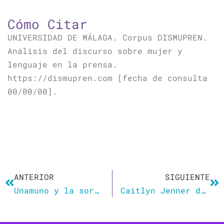
Cómo Citar
UNIVERSIDAD DE MÁLAGA. Corpus DISMUPREN.
Análisis del discurso sobre mujer y
lenguaje en la prensa.
https://dismupren.com [fecha de consulta
00/00/00].
Ant
Si
ANTERIOR
SIGUIENTE
Unamuno y la sororidad
Caitlyn Jenner dice que no puede entender el lenguaje inclusivo