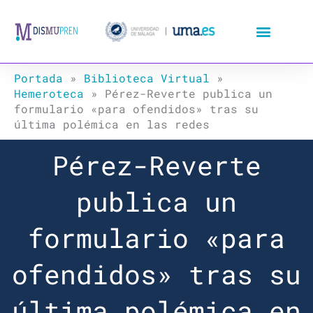
Ir
al
contenido
Portada
»
Biblioteca Virtual
»
Hemeroteca
»
Pérez-Reverte publica un
formulario «para ofendidos» tras su
última polémica en las redes
Pérez-Reverte
publica un
formulario «para
ofendidos» tras su
última polémica en