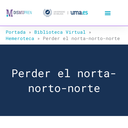
Ir
al
contenido
Portada
»
Biblioteca Virtual
»
Hemeroteca
»
Perder el norta-norto-norte
Perder el norta-
norto-norte