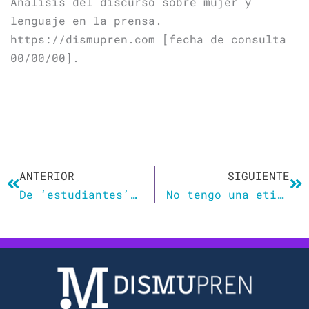
Análisis del discurso sobre mujer y
lenguaje en la prensa.
https://dismupren.com [fecha de consulta
00/00/00].
Ant
Si
ANTERIOR
SIGUIENTE
De ‘estudiantes’ a ‘amo y esclavos’: el complejo debate por un lenguaje más inclusivo en la informática
No tengo una etiqueta para definir mi orientación sexual, pero lo tengo asumido