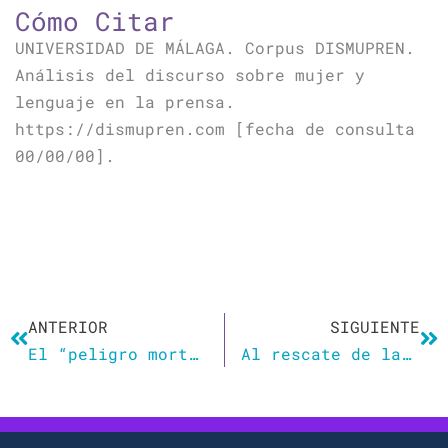
Cómo Citar
UNIVERSIDAD DE MÁLAGA. Corpus DISMUPREN.
Análisis del discurso sobre mujer y
lenguaje en la prensa.
https://dismupren.com [fecha de consulta
00/00/00].
Ant
Si
ANTERIOR
SIGUIENTE
El “peligro mortal” de la gramática feminista
Al rescate de la lengua (de privilegios patriarcales, en realidad)