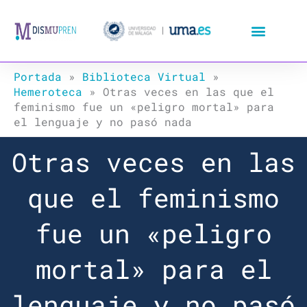
Ir
al
contenido
Portada
»
Biblioteca Virtual
»
Hemeroteca
»
Otras veces en las que el
feminismo fue un «peligro mortal» para
el lenguaje y no pasó nada
Otras veces en las
que el feminismo
fue un «peligro
mortal» para el
lenguaje y no pasó