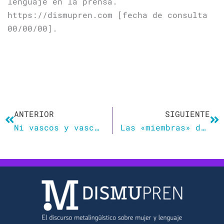
lenguaje en la prensa.
https://dismupren.com [fecha de consulta
00/00/00].
Ant
Si
ANTERIOR
SIGUIENTE
Ni vascos y vascas, ni diputados y diputadas
Las «miembras» de Bibiana Aído