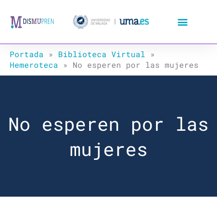
Ir
al
contenido
Portada
»
Biblioteca Virtual
»
Hemeroteca
»
No esperen por las mujeres
No esperen por las
mujeres