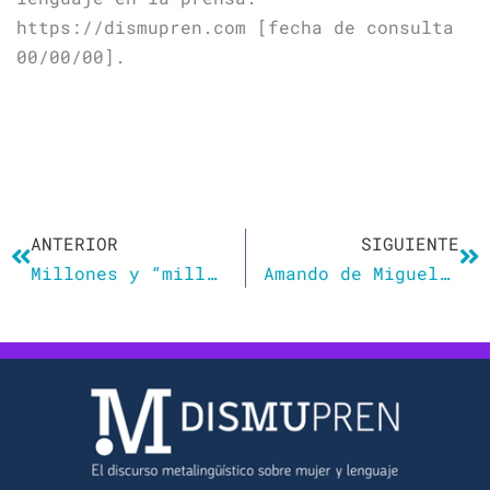
https://dismupren.com [fecha de consulta
00/00/00].
Ant
Si
ANTERIOR
SIGUIENTE
Millones y “millonas”
Amando de Miguel destaca «la estupidez» del lenguaje igualitario