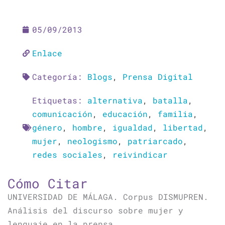
05/09/2013
Enlace
Categoría:
Blogs
,
Prensa Digital
Etiquetas:
alternativa
,
batalla
,
comunicación
,
educación
,
familia
,
género
,
hombre
,
igualdad
,
libertad
,
mujer
,
neologismo
,
patriarcado
,
redes sociales
,
reivindicar
Cómo Citar
UNIVERSIDAD DE MÁLAGA. Corpus DISMUPREN.
Análisis del discurso sobre mujer y
lenguaje en la prensa.