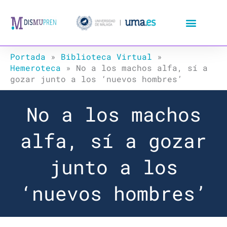
Ir
al
contenido
Portada
»
Biblioteca Virtual
»
Hemeroteca
»
No a los machos alfa, sí a
gozar junto a los ‘nuevos hombres’
No a los machos
alfa, sí a gozar
junto a los
‘nuevos hombres’