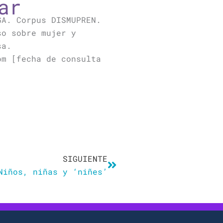
ar
GA. Corpus DISMUPREN.
so sobre mujer y
sa.
om [fecha de consulta
Siguiente
SIGUIENTE
Niños, niñas y ‘niñes’