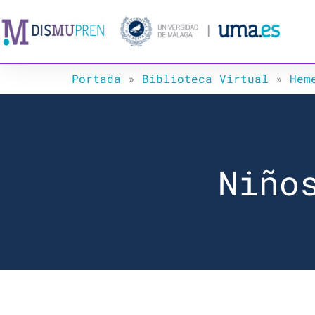
Ir
al
contenido
Portada
»
Biblioteca Virtual
»
Hem
Niño