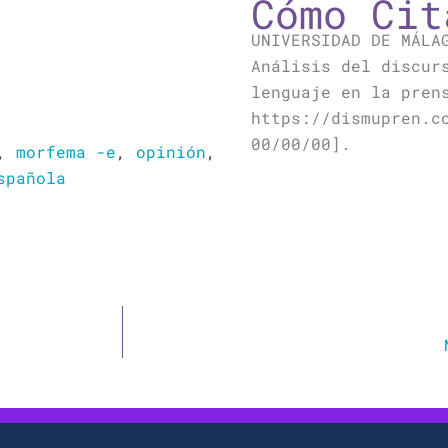
Cómo Cit
UNIVERSIDAD DE MÁLA
Análisis del discur
lenguaje en la pren
https://dismupren.c
00/00/00].
,
morfema -e
,
opinión
,
spañola