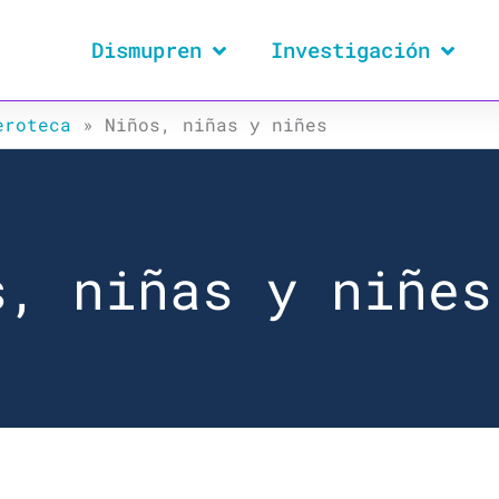
Dismupren
Investigación
eroteca
»
Niños, niñas y niñes
s, niñas y niñes