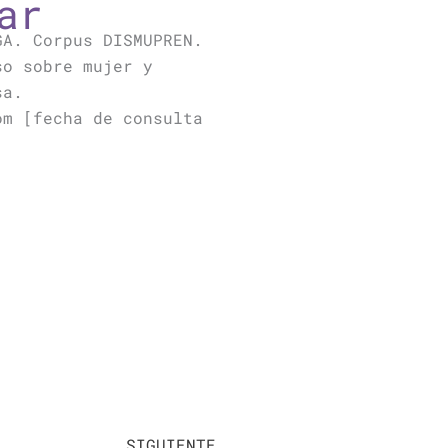
ar
GA. Corpus DISMUPREN.
so sobre mujer y
sa.
om [fecha de consulta
Siguiente
SIGUIENTE