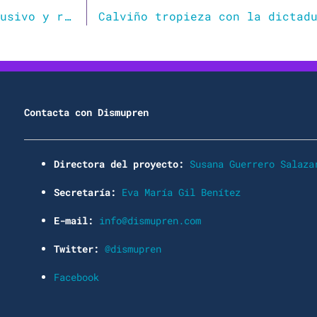
CONTIGO defiende que el español ya es inclusivo y rechaza el uso de la letra ‘e’
Contacta con Dismupren
Directora del proyecto:
Susana Guerrero Salaza
Secretaría:
Eva María Gil Benítez
E-mail:
info@dismupren.com
Twitter:
@dismupren
Facebook