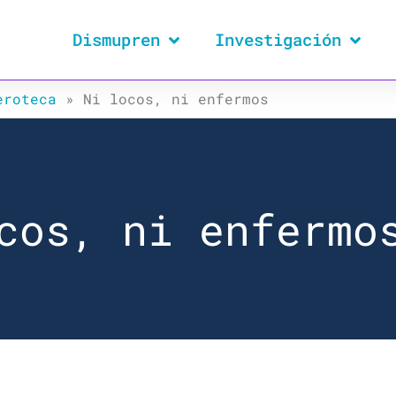
Dismupren
Investigación
eroteca
»
Ni locos, ni enfermos
cos, ni enfermo