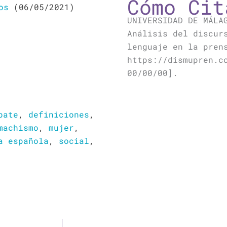
Cómo Cit
os
(06/05/2021)
UNIVERSIDAD DE MÁLA
Análisis del discur
lenguaje en la pren
https://dismupren.c
00/00/00].
bate
,
definiciones
,
machismo
,
mujer
,
a española
,
social
,