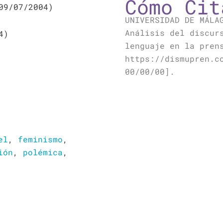
Cómo Cit
9/07/2004)
UNIVERSIDAD DE MÁLA
Análisis del discur
4)
lenguaje en la pren
https://dismupren.c
00/00/00].
el
,
feminismo
,
ión
,
polémica
,