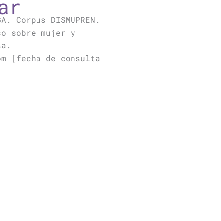
ar
GA. Corpus DISMUPREN.
so sobre mujer y
sa.
om [fecha de consulta
Siguiente