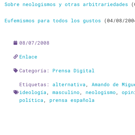
Sobre neologismos y otras arbitrariedades
(0
Eufemismos para todos los gustos
(04/08/200
08/07/2008
Enlace
Categoría:
Prensa Digital
Etiquetas:
alternativa
,
Amando de Migu
ideología
,
masculino
,
neologismo
,
opin
política
,
prensa española
Ant