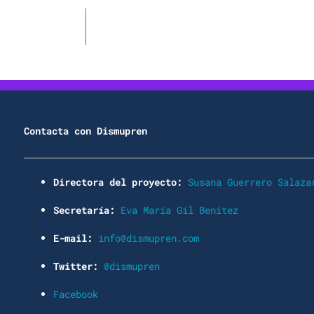
Contacta con Dismupren
Directora del proyecto:
Susana Guerrero Salaza
Secretaría:
Eva María Gil Benítez
E-mail:
info@dismupren.com
Twitter:
@dismupren
Facebook