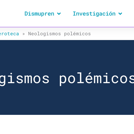
Dismupren
Investigación
eroteca
»
Neologismos polémicos
gismos polémico