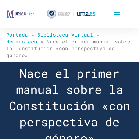
Ir
al
contenido
Portada
»
Biblioteca Virtual
»
Hemeroteca
»
Nace el primer manual sobre
la Constitución «con perspectiva de
género»
Nace el primer
manual sobre la
Constitución «con
perspectiva de
género»