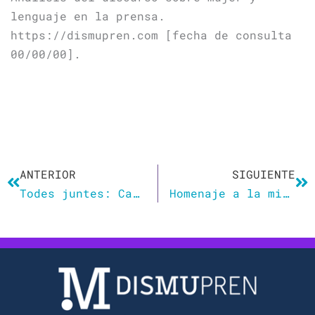
lenguaje en la prensa.
https://dismupren.com [fecha de consulta
00/00/00].
Ant
Si
ANTERIOR
SIGUIENTE
Todes juntes: Carmena, la RAE y la opresión
Homenaje a la minoría de los gayos