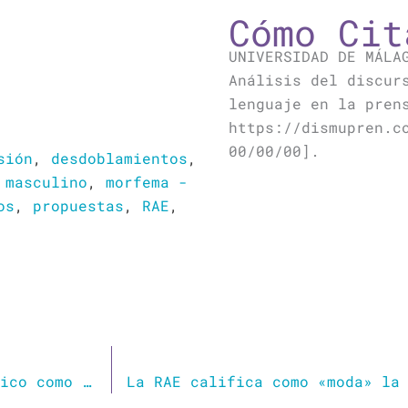
Cómo Cit
UNIVERSIDAD DE MÁLA
Análisis del discur
lenguaje en la pren
https://dismupren.c
00/00/00].
sión
,
desdoblamientos
,
,
masculino
,
morfema -
os
,
propuestas
,
RAE
,
La RAE defiende el uso del masculino genérico como mecanismo inclusivo