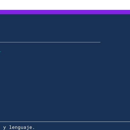
r
r y lenguaje.