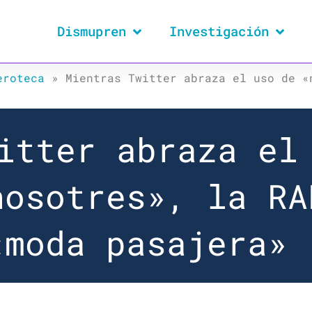
Dismupren
Investigación
eroteca
»
Mientras Twitter abraza el uso de «
itter abraza el
nosotres», la RA
«moda pasajera»