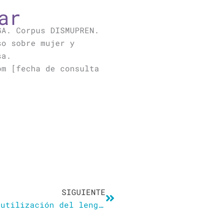
ar
GA. Corpus DISMUPREN.
so sobre mujer y
sa.
om [fecha de consulta
Siguiente
SIGUIENTE
La RAE califica como «moda» la utilización del lenguaje inclusivo