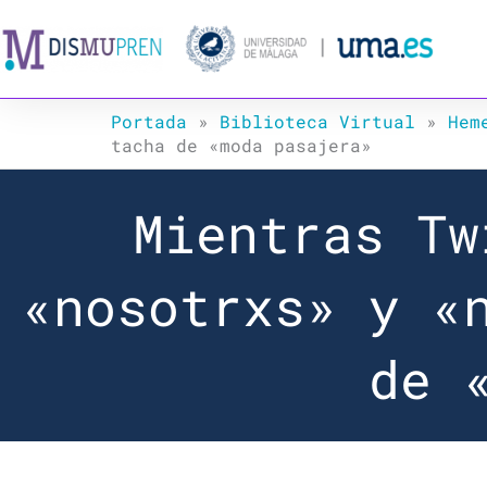
Ir
al
contenido
Portada
»
Biblioteca Virtual
»
Hem
tacha de «moda pasajera»
Mientras Tw
«nosotrxs» y «
de 