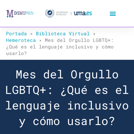
Ir
al
contenido
Portada
»
Biblioteca Virtual
»
Hemeroteca
»
Mes del Orgullo LGBTQ+:
¿Qué es el lenguaje inclusivo y cómo
usarlo?
Mes del Orgullo
LGBTQ+: ¿Qué es el
lenguaje inclusivo
y cómo usarlo?