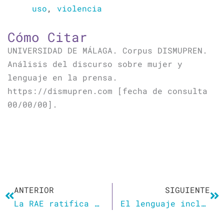
uso
,
violencia
Cómo Citar
UNIVERSIDAD DE MÁLAGA. Corpus DISMUPREN.
Análisis del discurso sobre mujer y
lenguaje en la prensa.
https://dismupren.com [fecha de consulta
00/00/00].
Ant
Si
ANTERIOR
SIGUIENTE
La RAE ratifica el uso del masculino genérico como inclusivo
El lenguaje inclusivo: ¿para qué?