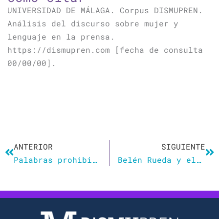
UNIVERSIDAD DE MÁLAGA. Corpus DISMUPREN.
Análisis del discurso sobre mujer y
lenguaje en la prensa.
https://dismupren.com [fecha de consulta
00/00/00].
Ant
Si
ANTERIOR
SIGUIENTE
Palabras prohibidas o neolenguaje
Belén Rueda y el síndrome de la ‘niña-madre’ del cine