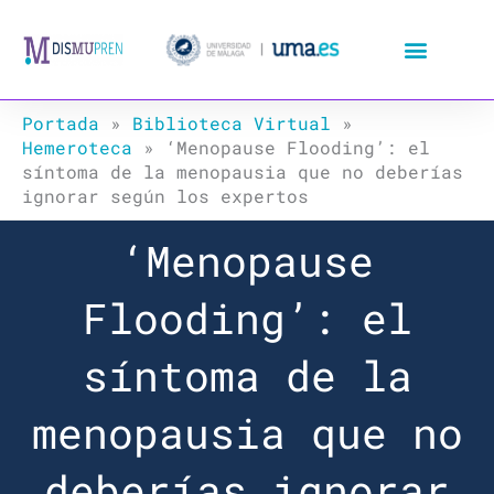
Ir
al
contenido
Portada
»
Biblioteca Virtual
»
Hemeroteca
»
‘Menopause Flooding’: el
síntoma de la menopausia que no deberías
ignorar según los expertos
‘Menopause
Flooding’: el
síntoma de la
menopausia que no
deberías ignorar