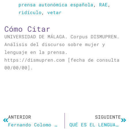
prensa autonómica española
,
RAE
,
ridículo
,
vetar
Cómo Citar
UNIVERSIDAD DE MÁLAGA. Corpus DISMUPREN.
Análisis del discurso sobre mujer y
lenguaje en la prensa.
https://dismupren.com [fecha de consulta
00/00/00].
Ant
Si
ANTERIOR
SIGUIENTE
Fernando Colomo explica el ‘Poliamor para principiantes’: «Uso lenguaje inclusivo en los rodajes de vez en cuando»
QUÉ ES EL LENGUAJE INCLUSIVO