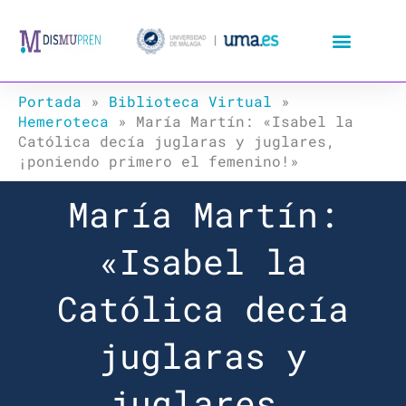
Ir
al
contenido
Portada
»
Biblioteca Virtual
»
Hemeroteca
»
María Martín: «Isabel la
Católica decía juglaras y juglares,
¡poniendo primero el femenino!»
María Martín:
«Isabel la
Católica decía
juglaras y
juglares,