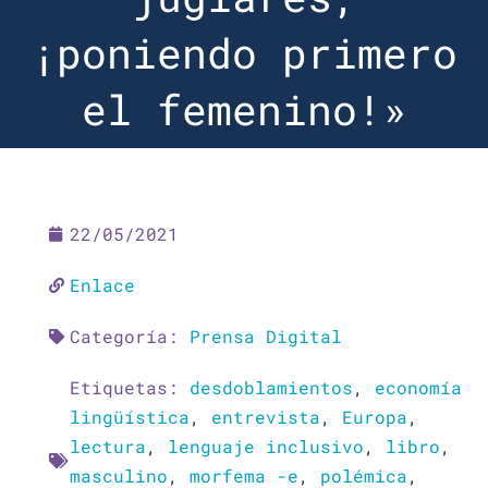
¡poniendo primero
el femenino!»
22/05/2021
Enlace
Categoría:
Prensa Digital
Etiquetas:
desdoblamientos
,
economía
lingüística
,
entrevista
,
Europa
,
lectura
,
lenguaje inclusivo
,
libro
,
masculino
,
morfema -e
,
polémica
,