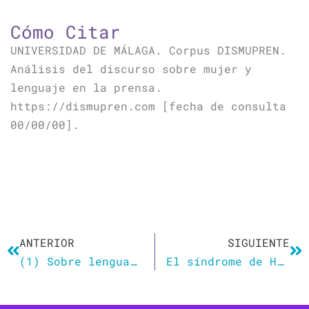
Cómo Citar
UNIVERSIDAD DE MÁLAGA. Corpus DISMUPREN.
Análisis del discurso sobre mujer y
lenguaje en la prensa.
https://dismupren.com [fecha de consulta
00/00/00].
Ant
Si
ANTERIOR
SIGUIENTE
(1) Sobre lenguaje y sexismo
El síndrome de Hubris, la enfermedad que «preocupa» a los médicos de CFK