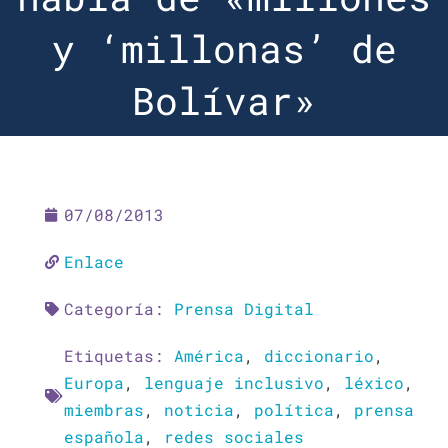
y ‘millonas’ de
Bolívar»
07/08/2013
Enlace
Categoría:
Prensa Digital
Etiquetas:
América
,
diccionario
,
Europa
,
lenguaje inclusivo
,
léxico
,
miembras
,
noticia
,
política
,
prensa
española
,
redes sociales