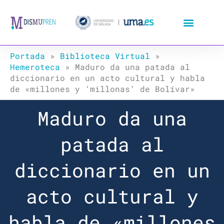
Ir
al
contenido
Portada
»
Biblioteca Virtual
»
Hemeroteca
»
Maduro da una patada al
diccionario en un acto cultural y habla
de «millones y ‘millonas’ de Bolívar»
Maduro da una
patada al
diccionario en un
acto cultural y
habla de «millones