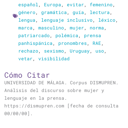
español
,
Europa
,
evitar
,
femenino
,
género
,
gramática
,
guía
,
lectura
,
lengua
,
lenguaje inclusivo
,
léxico
,
marca
,
masculino
,
mujer
,
norma
,
patriarcado
,
polémica
,
prensa
panhispánica
,
pronombres
,
RAE
,
rechazo
,
sexismo
,
Uruguay
,
uso
,
vetar
,
visibilidad
Cómo Citar
UNIVERSIDAD DE MÁLAGA. Corpus DISMUPREN.
Análisis del discurso sobre mujer y
lenguaje en la prensa.
https://dismupren.com [fecha de consulta
00/00/00].