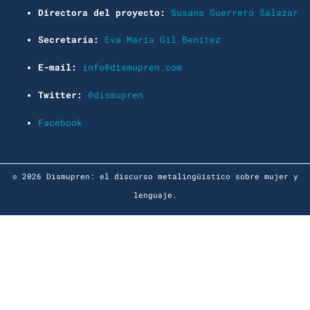
Directora del proyecto:
Susana Guerrero Salazar
Secretaría:
Eva María Gil Benítez
E-mail:
info@dismupren.com
Twitter:
@dismupren
Facebook
© 2026 Dismupren: el discurso metalingüístico sobre mujer y
lenguaje.