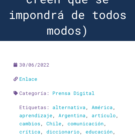
impondrá de todos
modos)
30/06/2022
Enlace
Categoría:
Prensa Digital
Etiquetas:
alternativa
,
América
,
aprendizaje
,
Argentina
,
artículo
,
cambios
,
Chile
,
comunicación
,
crítica
,
diccionario
,
educación
,